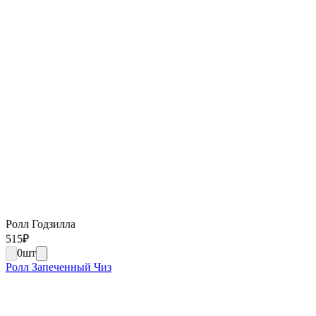
Ролл Годзилла
515
₽
0
шт
Ролл Запеченный Чиз