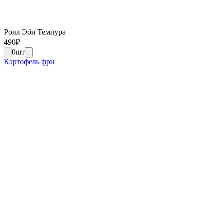
Ролл Эби Темпура
490
₽
0
шт
Картофель фри