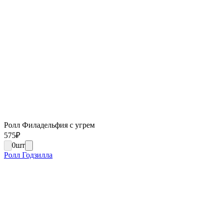
Ролл Филадельфия с угрем
575
₽
0
шт
Ролл Годзилла