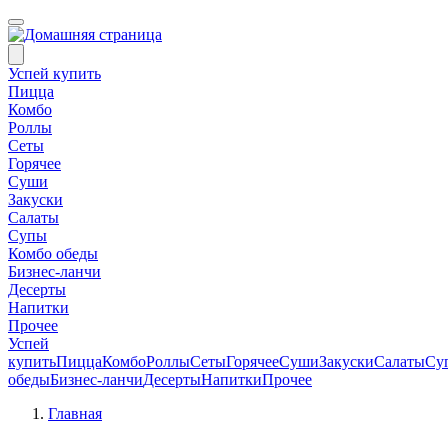
Успей купить
Пицца
Комбо
Роллы
Сеты
Горячее
Суши
Закуски
Салаты
Супы
Комбо обеды
Бизнес-ланчи
Десерты
Напитки
Прочее
Успей
купить
Пицца
Комбо
Роллы
Сеты
Горячее
Суши
Закуски
Салаты
Су
обеды
Бизнес-ланчи
Десерты
Напитки
Прочее
Главная