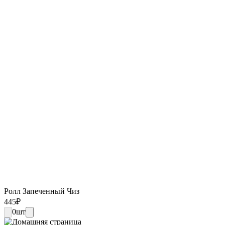
Ролл Запеченный Чиз
445
₽
0
шт