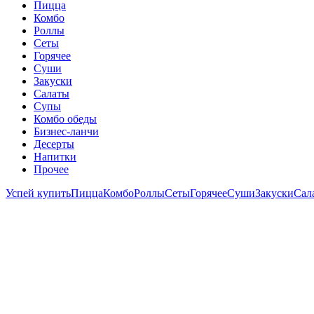
Пицца
Комбо
Роллы
Сеты
Горячее
Суши
Закуски
Салаты
Супы
Комбо обеды
Бизнес-ланчи
Десерты
Напитки
Прочее
Успей купить
Пицца
Комбо
Роллы
Сеты
Горячее
Суши
Закуски
Сал