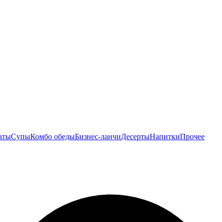
аты
Супы
Комбо обеды
Бизнес-ланчи
Десерты
Напитки
Прочее