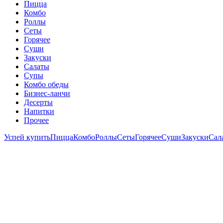
Пицца
Комбо
Роллы
Сеты
Горячее
Суши
Закуски
Салаты
Супы
Комбо обеды
Бизнес-ланчи
Десерты
Напитки
Прочее
Успей купить
Пицца
Комбо
Роллы
Сеты
Горячее
Суши
Закуски
Сал