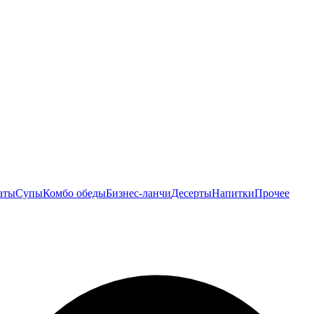
аты
Супы
Комбо обеды
Бизнес-ланчи
Десерты
Напитки
Прочее